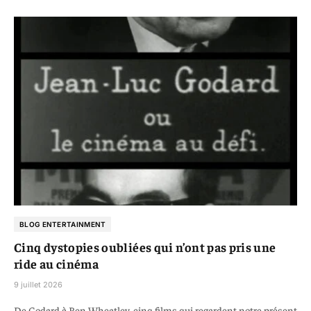
BLOG ENTERTAINMENT
Cinq dystopies oubliées qui n’ont pas pris une
ride au cinéma
9 juillet 2026
De Godard à Ben Wheatley, cinq films qui regardent notre présent