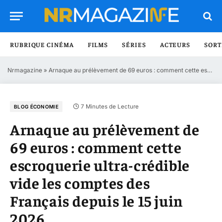
RUBRIQUE CINÉMA
FILMS
SÉRIES
ACTEURS
SORT
Nrmagazine
»
Arnaque au prélèvement de 69 euros : comment cette escroquerie ultra-crédible vide les comptes des Français depuis le 15 juin 2026
7 Minutes de Lecture
BLOG ÉCONOMIE
Arnaque au prélèvement de
69 euros : comment cette
escroquerie ultra-crédible
vide les comptes des
Français depuis le 15 juin
2026