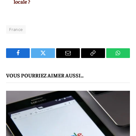
locale ?
France
Facebook
Twitter
E-
Copier
WhatsA
mail
Le
VOUS POURRIEZ AIMER AUSSI...
Lien