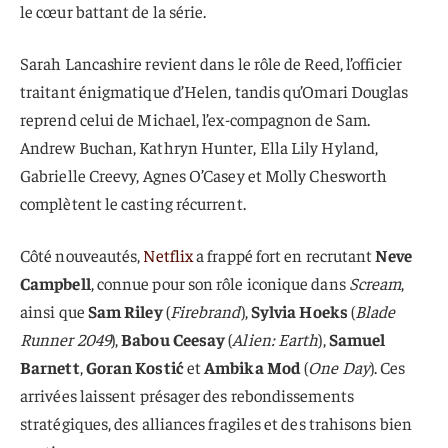
le cœur battant de la série.
Sarah Lancashire revient dans le rôle de Reed, l’officier
traitant énigmatique d’Helen, tandis qu’Omari Douglas
reprend celui de Michael, l’ex-compagnon de Sam.
Andrew Buchan, Kathryn Hunter, Ella Lily Hyland,
Gabrielle Creevy, Agnes O’Casey et Molly Chesworth
complètent le casting récurrent.
Côté nouveautés,
Netflix
a frappé fort en recrutant
Neve
Campbell
, connue pour son rôle iconique dans
Scream
,
ainsi que
Sam Riley
(
Firebrand
),
Sylvia Hoeks
(
Blade
Runner 2049
),
Babou Ceesay
(
Alien: Earth
),
Samuel
Barnett
,
Goran Kostić
et
Ambika Mod
(
One Day
). Ces
arrivées laissent présager des rebondissements
stratégiques, des alliances fragiles et des trahisons bien