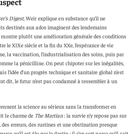
suspect
er’s Digest
, Weir explique en substance qu’il ne
its destinés aux ados imaginent des lendemains
gue montre plutôt une amélioration générale des conditions
entre le XIXe siècle et la fin du XXe, l’espérance de vie
e, la vaccination, l’industrialisation des soins, puis par
mme la pénicilline. On peut chipoter sur les inégalités,
mais l’idée d’un progrès technique et sanitaire global n’est
t dit, le futur n’est pas condamné à ressembler à un
prennent la science au sérieux sans la transformer en
ait le charme de
The Martian
: la survie n’y repose pas sur
, des erreurs, des rustines et une obstination presque
ce qu’il est élu par le destin ; il s’en sort parce qu’il sait