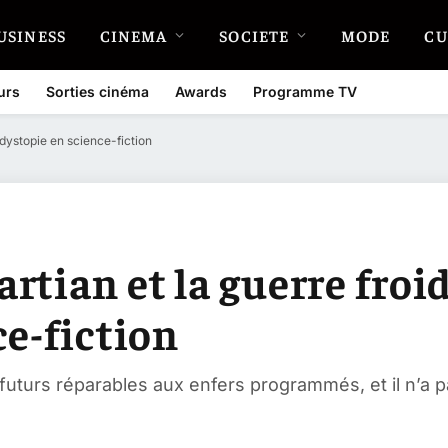
USINESS
CINEMA
SOCIETE
MODE
CU
urs
Sorties cinéma
Awards
Programme TV
 dystopie en science-fiction
tian et la guerre froid
ce-fiction
s futurs réparables aux enfers programmés, et il n’a