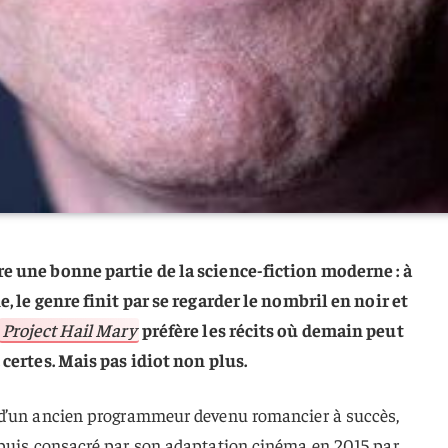
re une bonne partie de la science-fiction moderne : à
, le genre finit par se regarder le nombril en noir et
Project Hail Mary
préfère les récits où demain peut
 certes. Mais pas idiot non plus.
 d’un ancien programmeur devenu romancier à succès,
puis consacré par son adaptation cinéma en 2015 par