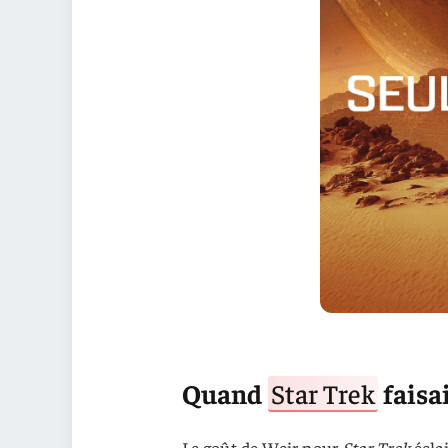
Quand
Star Trek
faisa
Le goût de Weir pour
Star Trek
éclai