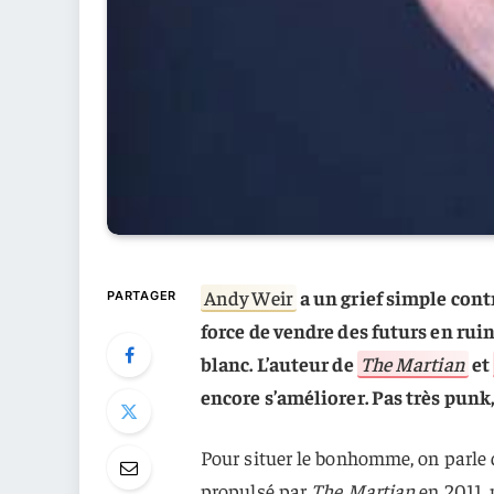
Andy Weir
a un grief simple cont
PARTAGER
force de vendre des futurs en ruine
blanc. L’auteur de
The Martian
et
encore s’améliorer. Pas très punk,
Pour situer le bonhomme, on parle
propulsé par
The Martian
en 2011, 