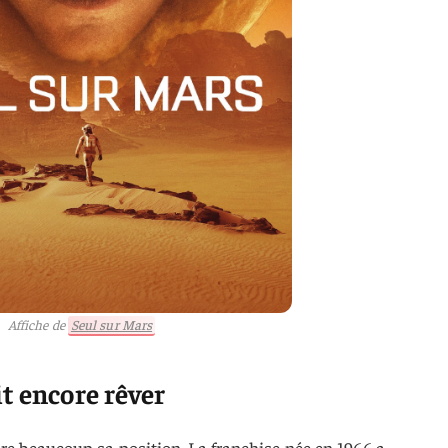
Affiche de
Seul sur Mars
it encore rêver
re beaucoup sa position. La franchise née en 1966 a