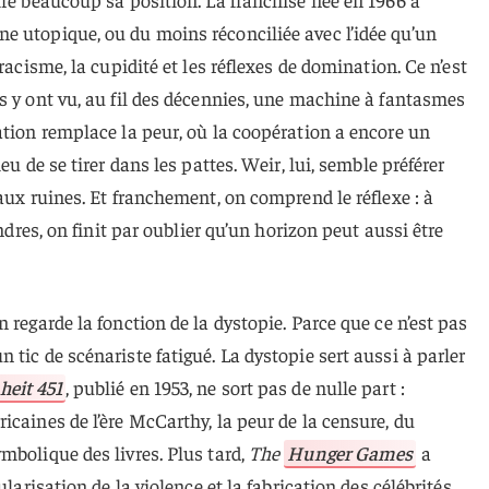
e utopique, ou du moins réconciliée avec l’idée qu’un
racisme, la cupidité et les réflexes de domination. Ce n’est
s y ont vu, au fil des décennies, une machine à fantasmes
ation remplace la peur, où la coopération a encore un
eu de se tirer dans les pattes. Weir, lui, semble préférer
aux ruines. Et franchement, on comprend le réflexe : à
endres, on finit par oublier qu’un horizon peut aussi être
 regarde la fonction de la dystopie. Parce que ce n’est pas
tic de scénariste fatigué. La dystopie sert aussi à parler
heit 451
, publié en 1953, ne sort pas de nulle part :
icaines de l’ère McCarthy, la peur de la censure, du
mbolique des livres. Plus tard,
The
Hunger Games
a
ularisation de la violence et la fabrication des célébrités