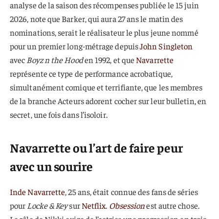
analyse de la saison des récompenses publiée le 15 juin
2026, note que Barker, qui aura 27 ans le matin des
nominations, serait le réalisateur le plus jeune nommé
pour un premier long-métrage depuis
John Singleton
avec
Boyz n the Hood
en 1992, et que
Navarrette
représente ce type de performance acrobatique,
simultanément comique et terrifiante, que les membres
de la branche Acteurs adorent cocher sur leur bulletin, en
secret, une fois dans l’isoloir.
Navarrette ou l’art de faire peur
avec un sourire
Inde Navarrette
, 25 ans, était connue des fans de séries
pour
Locke & Key
sur
Netflix
.
Obsession
est autre chose.
Le rôle de Nikki exige de l’actrice une progression en trois