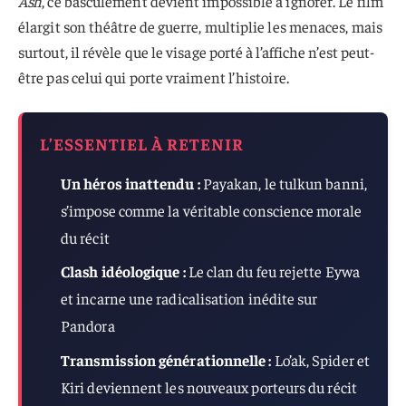
Ash
, ce basculement devient impossible à ignorer. Le film
élargit son théâtre de guerre, multiplie les menaces, mais
surtout, il révèle que le visage porté à l’affiche n’est peut-
être pas celui qui porte vraiment l’histoire.
L’ESSENTIEL À RETENIR
Un héros inattendu :
Payakan, le tulkun banni,
s’impose comme la véritable conscience morale
du récit
Clash idéologique :
Le clan du feu rejette Eywa
et incarne une radicalisation inédite sur
Pandora
Transmission générationnelle :
Lo’ak, Spider et
Kiri deviennent les nouveaux porteurs du récit