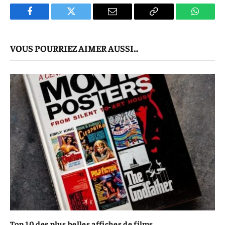
Facebook
Twitter
E-
Copier
WhatsA
mail
Le
VOUS POURRIEZ AIMER AUSSI...
Lien
Top 10 des plus belles affiches de films