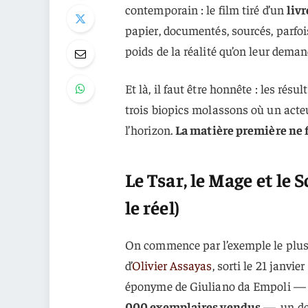
contemporain : le film tiré d’un
livr
papier, documentés, sourcés, parfois
poids de la réalité qu’on leur deman
Et là, il faut être honnête : les résu
trois biopics molassons où un acteu
l’horizon.
La matière première ne fa
Le Tsar, le Mage et le 
le réel)
On commence par l’exemple le plus 
d’
Olivier Assayas
, sorti le 21 janvi
éponyme de Giuliano da Empoli 
000 exemplaires vendus
—, un de 