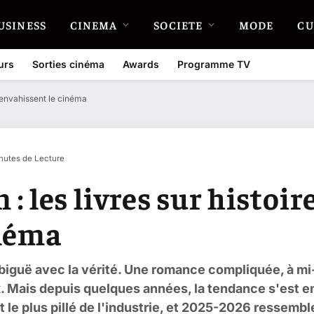
USINESS
CINEMA
SOCIETE
MODE
CU
urs
Sorties cinéma
Awards
Programme TV
ui envahissent le cinéma
nutes de Lecture
n : les livres sur histoir
inéma
biguë avec la vérité. Une romance compliquée, à mi
 Mais depuis quelques années, la tendance s'est emb
t le plus pillé de l'industrie, et 2025-2026 ressemble