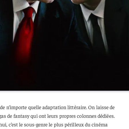
 de n’importe quelle adaptation littéraire. On laisse de
gas de fantasy qui ont leurs propres colonnes dédiées.
ui, c’est le sous-genre le plus périlleux du cinéma