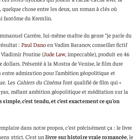
ure, quelque chose entre les deux, un roman à clés où
ai fantôme du Kremlin.
Emmanuel Carrère, lui-même maître du genre “je parle du
 résultat :
Paul Dano
en Vadim Baranov, conseiller fictif
 Vladimir Poutine (
Jude Law
, impeccable), produit en 46
e dollars. Présenté à la Mostra de Venise, le film dure
es entre admiration pour l’ambition géopolitique et
que. Les
Cahiers du Cinéma
l’ont qualifié de film qui «
yas, mêlant ambition géopolitique et méditation sur la
s simple, c’est tendu, et c’est exactement ce qu’on
mplaire dans notre propos, c’est précisément ça : le livre
ens strict. C’est un
livre sur histoire vraie romancée
, le