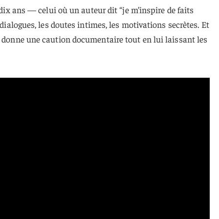
 dix ans — celui où un auteur dit “je m’inspire de faits
 dialogues, les doutes intimes, les motivations secrètes. Et
i donne une caution documentaire tout en lui laissant les