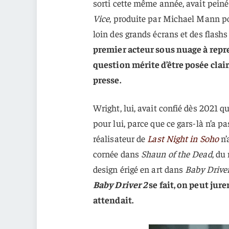
sorti cette même année, avait peiné 
Vice
, produite par Michael Mann po
loin des grands écrans et des flash
premier acteur sous nuage à repren
question mérite d’être posée cla
presse.
Wright, lui, avait confié dès 2021 qu
pour lui, parce que ce gars-là n’a pa
réalisateur de
Last Night in Soho
n’
cornée dans
Shaun of the Dead
, du
design érigé en art dans
Baby Drive
Baby Driver 2
se fait, on peut jure
attendait.