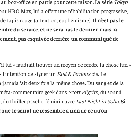
au box-office en partie pour cette raison. La série
Tokyo
ur HBO Max, lui a offert une réhabilitation progressive,
s de tapis rouge (attention, euphémisme).
Il n’est pas le
dre du service, et ne sera pas le dernier, mais la
irement, pas esquivée derrière un communiqué de
’il lui « faudrait trouver un moyen de rendre la chose fun »
s l’intention de signer un
Fast & Furious
bis. Le
a jamais fait deux fois la même chose. Du sang et de la
 méta-commentaire geek dans
Scott Pilgrim
, du sound
r
, du thriller psycho-féminin avec
Last Night in Soho
.
Si
r que le script ne ressemble à rien de ce qu’on