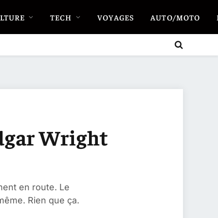
LTURE
TECH
VOYAGES
AUTO/MOTO
 Edgar Wright
ement en route. Le
i-même. Rien que ça.