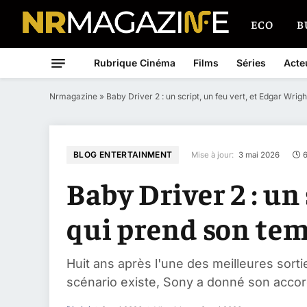
ECO
B
Rubrique Cinéma
Films
Séries
Acte
Nrmagazine
»
Baby Driver 2 : un script, un feu vert, et Edgar Wrig
BLOG ENTERTAINMENT
Mise à jour:
3 mai 2026
Baby Driver 2 : un
qui prend son tem
Huit ans après l'une des meilleures sorti
scénario existe, Sony a donné son accord,