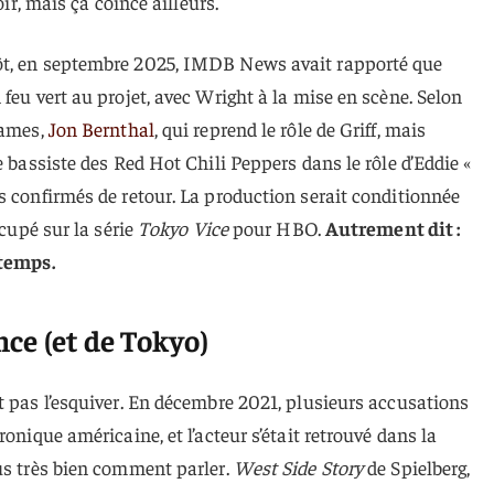
oir, mais ça coince ailleurs.
ôt, en septembre 2025, IMDB News avait rapporté que
feu vert au projet, avec Wright à la mise en scène. Selon
James,
Jon Bernthal
, qui reprend le rôle de Griff, mais
e bassiste des Red Hot Chili Peppers dans le rôle d’Eddie «
s confirmés de retour. La production serait conditionnée
ccupé sur la série
Tokyo Vice
pour HBO.
Autrement dit :
 temps.
ence (et de Tokyo)
t pas l’esquiver. En décembre 2021, plusieurs accusations
ronique américaine, et l’acteur s’était retrouvé dans la
us très bien comment parler.
West Side Story
de Spielberg,