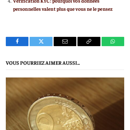
Vérification KYC : pourquoi vos données
personnelles valent plus que vous ne le pensez
Facebook
Twitter
E-
Copier
WhatsA
mail
Le
VOUS POURRIEZ AIMER AUSSI...
Lien