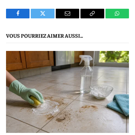
Facebook
Twitter
E-
Copier
WhatsA
mail
Le
VOUS POURRIEZ AIMER AUSSI...
Lien