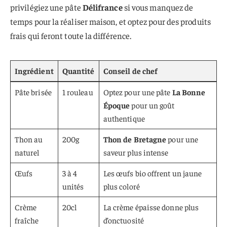
privilégiez une pâte
Délifrance
si vous manquez de
temps pour la réaliser maison, et optez pour des produits
frais qui feront toute la différence.
Ingrédient
Quantité
Conseil de chef
Pâte brisée
1 rouleau
Optez pour une pâte
La Bonne
Époque
pour un goût
authentique
Thon au
200g
Thon de Bretagne
pour une
naturel
saveur plus intense
Œufs
3 à 4
Les œufs bio offrent un jaune
unités
plus coloré
Crème
20cl
La crème épaisse donne plus
fraîche
d’onctuosité