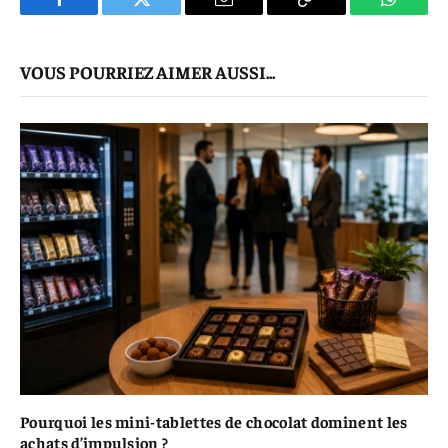
Facebook
Twitter
E-
Copier
WhatsA
mail
Le
VOUS POURRIEZ AIMER AUSSI...
Lien
Pourquoi les mini-t‍ablet‌tes​ de chocolat do​minent les
achats d’impulsion ?