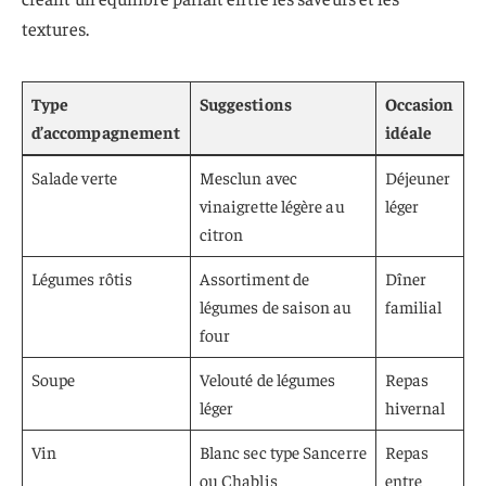
textures.
Type
Suggestions
Occasion
d’accompagnement
idéale
Salade verte
Mesclun avec
Déjeuner
vinaigrette légère au
léger
citron
Légumes rôtis
Assortiment de
Dîner
légumes de saison au
familial
four
Soupe
Velouté de légumes
Repas
léger
hivernal
Vin
Blanc sec type Sancerre
Repas
ou Chablis
entre