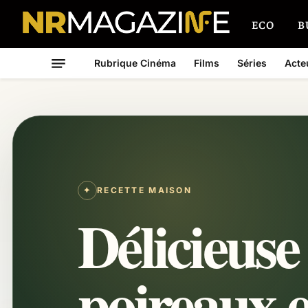
ECO
B
Rubrique Cinéma
Films
Séries
Acte
✦
RECETTE MAISON
Délicieuse
poireaux e