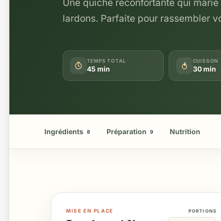
Une quiche réconfortante qui marie 
lardons. Parfaite pour rassembler vo
TEMPS TOTAL
CUISSON
45 min
30 min
Ingrédients
Préparation
Nutrition
8
9
MISE EN PLACE
PORTIONS