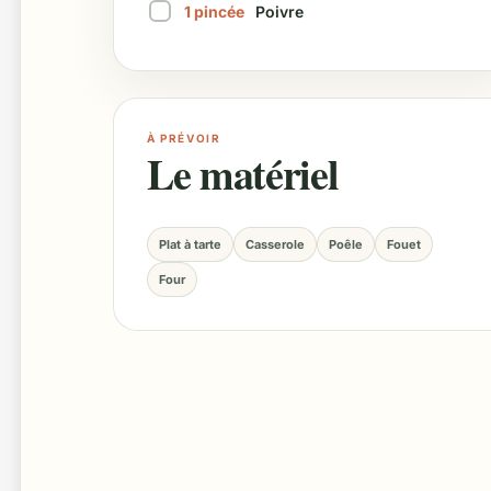
1
pincée
Poivre
Marquer cet ingrédient comme préparé
À PRÉVOIR
Le matériel
Plat à tarte
Casserole
Poêle
Fouet
Four