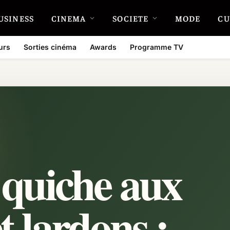
USINESS
CINEMA
SOCIETE
MODE
CU
urs
Sorties cinéma
Awards
Programme TV
 quiche aux
t lardons :