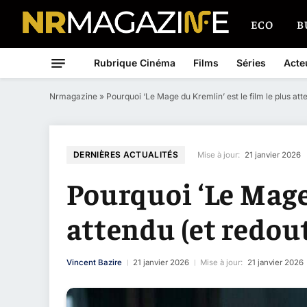
ECO
B
Rubrique Cinéma
Films
Séries
Acte
Nrmagazine
»
Pourquoi ‘Le Mage du Kremlin’ est le film le plus at
DERNIÈRES ACTUALITÉS
Mise à jour:
21 janvier 2026
Pourquoi ‘Le Mage 
attendu (et redou
Vincent Bazire
21 janvier 2026
Mise à jour:
21 janvier 2026