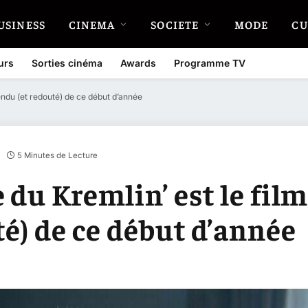
USINESS
CINEMA
SOCIETE
MODE
CU
urs
Sorties cinéma
Awards
Programme TV
tendu (et redouté) de ce début d’année
5 Minutes de Lecture
du Kremlin’ est le film
té) de ce début d’année