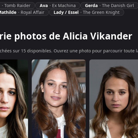
·
Tomb Raider
Ava
·
Ex Machina
Gerda
·
The Danish Girl
Mathilde
·
Royal Affair
Lady / Essel
·
The Green Knight
rie photos de Alicia Vikander
ichée
s
sur 15 disponibles. Ouvrez une photo pour parcourir toute la