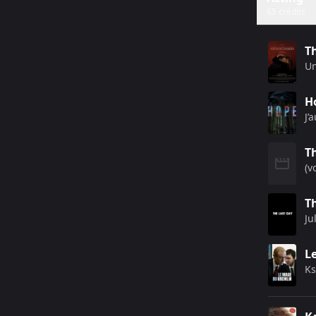
65 crédits
T
U
H
J’
T
(v
T
Ju
L
Ks