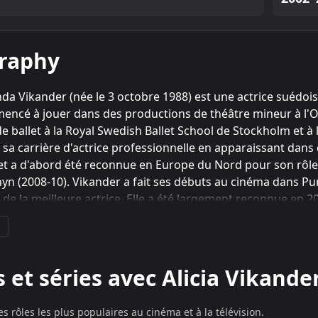
raphy
nda Vikander (née le 3 octobre 1988) est une actrice suédoi
mencé à jouer dans des productions de théâtre mineur à l
 ballet à la Royal Swedish Ballet School de Stockholm et à 
a carrière d'actrice professionnelle en apparaissant dans 
et a d'abord été reconnue en Europe du Nord pour son rôle d
n (2008-10). Vikander a fait ses débuts au cinéma dans Pure
e la meilleure actrice. Elle a été largement reconnue en 20
Alexandrovna Shcherbatskaya dans l'adaptation cinématogra
m danois A Royal Affair, récompensé par le BAFTA Rising Star
ell 2013 et est apparue dans le film Julian Assange-biopic 
 obtenu une reconnaissance mondiale pour ses rôles d'activ
s et séries avec Alicia Vikande
noïde dans Ex Machina (pour lequel elle a été nominée pou
) et le peintre Gerda Wegener dans The Danish Girl, pour leq
s rôles les plus populaires au cinéma et à la télévision.