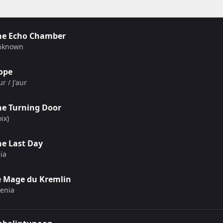
he Echo Chamber
nknown
ope
aur / J'aur
he Turning Door
oix)
he Last Day
lia
e Mage du Kremlin
enia