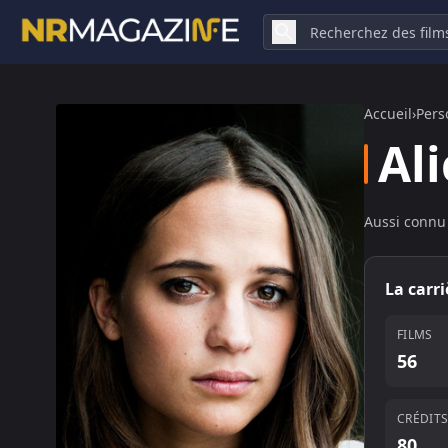
Accueil
›
Pers
Al
Aussi connu 
La carr
FILMS
56
CRÉDIT
80