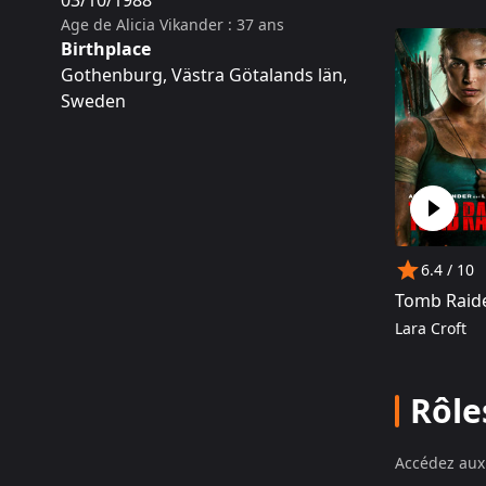
03/10/1988
Award de la
Age de
Alicia Vikander
:
37
ans
Birthplace
Gothenburg, Västra Götalands län,
Sweden
6.4
/ 10
Tomb Raid
Lara Croft
Rôle
Accédez aux 