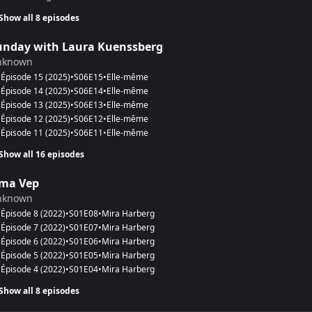
Show all 8 episodes
unday with Laura Kuenssberg
nknown
Épisode 15
(
2025
)
•
S
06
E
15
•
Elle-même
Épisode 14
(
2025
)
•
S
06
E
14
•
Elle-même
Épisode 13
(
2025
)
•
S
06
E
13
•
Elle-même
Épisode 12
(
2025
)
•
S
06
E
12
•
Elle-même
Épisode 11
(
2025
)
•
S
06
E
11
•
Elle-même
Show all 16 episodes
rma Vep
nknown
Épisode 8
(
2022
)
•
S
01
E
08
•
Mira Harberg
Épisode 7
(
2022
)
•
S
01
E
07
•
Mira Harberg
Épisode 6
(
2022
)
•
S
01
E
06
•
Mira Harberg
Épisode 5
(
2022
)
•
S
01
E
05
•
Mira Harberg
Épisode 4
(
2022
)
•
S
01
E
04
•
Mira Harberg
Show all 8 episodes