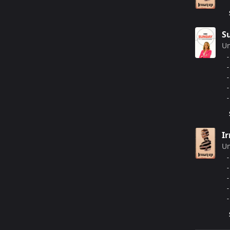
S
U
-
-
-
-
-
I
U
-
-
-
-
-