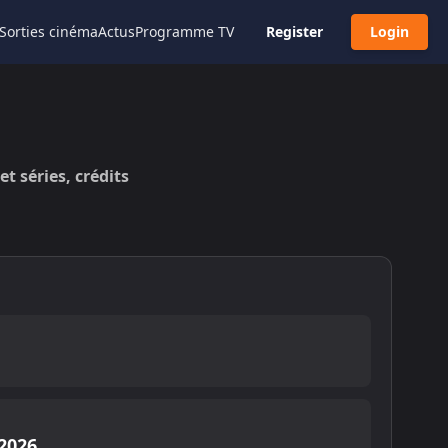
Sorties cinéma
Actus
Programme TV
Register
Login
et séries, crédits
E
2026