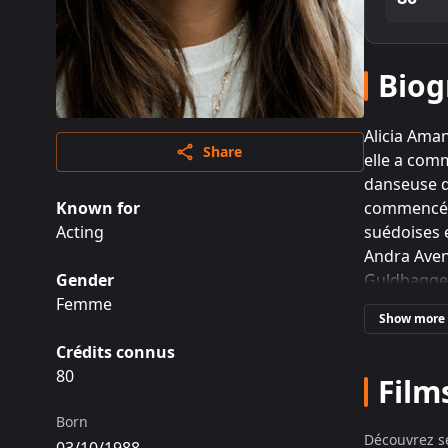
Biog
Alicia Ama
Share
elle a com
danseuse de
Known for
commencé s
Acting
suédoises 
Andra Aveny
Gender
Guldbagge d
Femme
« Kitty » 
Show more
dans le fil
Crédits connus
suédois Hot
80
Vikander a
Film
robot huma
Born
second rôle
Découvrez se