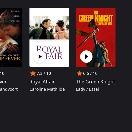
 10
7.3
/ 10
6.6
/ 10
ever
Royal Affair
The Green Knight
Sandvoort
Caroline Mathilde
Lady / Essel
.