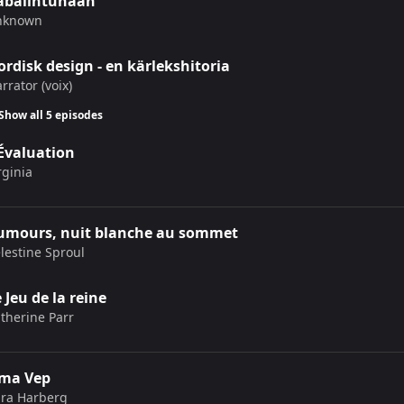
abalintunaan
nknown
rdisk design - en kärlekshitoria
rrator (voix)
Show all 5 episodes
'Évaluation
rginia
umours, nuit blanche au sommet
lestine Sproul
 Jeu de la reine
therine Parr
rma Vep
ra Harberg