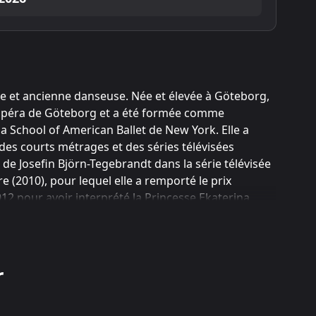
se et ancienne danseuse. Née et élevée à Göteborg,
'Opéra de Göteborg et a été formée comme
la School of American Ballet de New York. Elle a
des courts métrages et des séries télévisées
e Josefin Björn-Tegebrandt dans la série télévisée
 (2010), pour lequel elle a remporté le prix
12 pour avoir interprété la Princesse Ekaterina
phique de Anna Karenina et de Caroline Mathilde
 Award. Elle a ensuite joué dans le film dramatique
The Fifth Estate cette même année. En 2014 et 2015,
iste Vera Brittain dans Testament of Youth, un
r
r le Golden Globe et BAFTA Award du meilleur
uel elle a reçu l'Oscar et le Screen Actors Guild