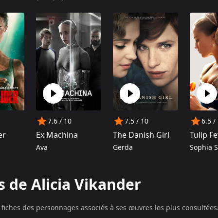
 meilleure actrice de soutien, entre autres prix.
7.6
/ 10
7.5
/ 10
6.5
/
er
Ex Machina
The Danish Girl
Tulip F
Ava
Gerda
Sophia 
s de Alicia Vikander
fiches des personnages associés à ses œuvres les plus consultées