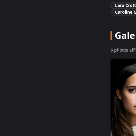
Lara Croft
Caroline 
Gale
6
photo
s
aff