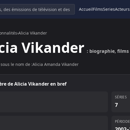
Accueil
Films
Series
Acteurs
onnalités
›
Alicia Vikander
icia Vikander
: biographie, films 
sous le nom de :
Alicia Amanda Vikander
ière de
Alicia Vikander
en bref
SÉRIES
7
S
PÉRIOD
2002–