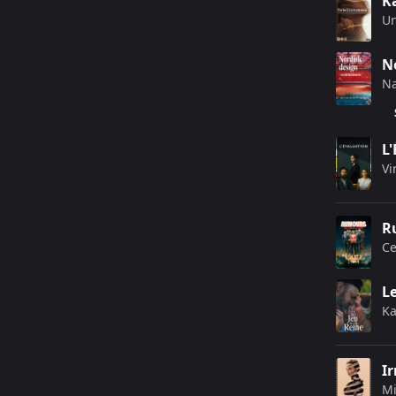
K
U
No
Na
L
Vi
R
Ce
Le
Ka
I
Mi