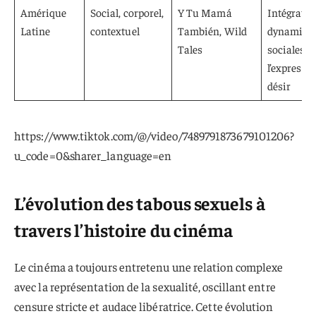
Amérique
Social, corporel,
Y Tu Mamá
Intégratio
Latine
contextuel
También, Wild
dynamiqu
Tales
sociales d
l’expressi
désir
https://www.tiktok.com/@/video/7489791873679101206?
u_code=0&sharer_language=en
L’évolution des tabous sexuels à
travers l’histoire du cinéma
Le cinéma a toujours entretenu une relation complexe
avec la représentation de la sexualité, oscillant entre
censure stricte et audace libératrice. Cette évolution