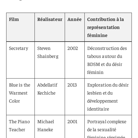
Film
Réalisateur
Année
Contribution à la
représentation
féminine
Secretary
Steven
2002
Déconstruction des
Shainberg
tabous autour du
BDSM et du désir
féminin
Blue is the
Abdellatif
2013
Exploration du désir
Warmest
Kechiche
lesbien et du
Color
développement
identitaire
The Piano
Michael
2001
Portrayal complexe
Teacher
Haneke
de la sexualité
féminine réprimée