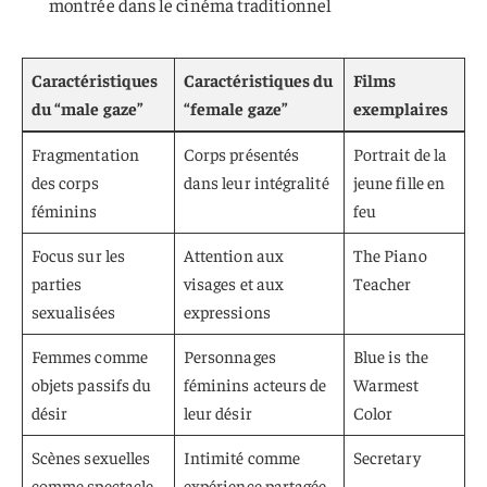
montrée dans le cinéma traditionnel
Caractéristiques
Caractéristiques du
Films
du “male gaze”
“female gaze”
exemplaires
Fragmentation
Corps présentés
Portrait de la
des corps
dans leur intégralité
jeune fille en
féminins
feu
Focus sur les
Attention aux
The Piano
parties
visages et aux
Teacher
sexualisées
expressions
Femmes comme
Personnages
Blue is the
objets passifs du
féminins acteurs de
Warmest
désir
leur désir
Color
Scènes sexuelles
Intimité comme
Secretary
comme spectacle
expérience partagée