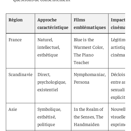
Région
Approche
Films
Impact su
caractéristique
emblématiques
cinéma m
France
Naturel,
Blue is the
Légitimat
intellectuel,
Warmest Color,
artistique
esthétique
The Piano
cinéma ér
Teacher
Scandinavie
Direct,
Nymphomaniac,
Décloiso
psychologique,
Persona
entre art e
existentiel
sexualité
explicite
Asie
Symbolique,
In the Realm of
Nouvelles
esthétisé,
the Senses, The
visuelles 
politique
Handmaiden
exprimer l