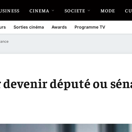
USINESS
CINEMA
SOCIETE
MODE
CU
urs
Sorties cinéma
Awards
Programme TV
rance
r devenir député ou sén