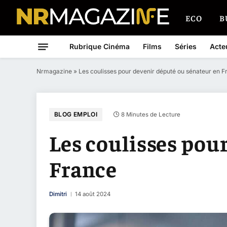
ECO
B
Rubrique Cinéma
Films
Séries
Acte
Nrmagazine
»
Les coulisses pour devenir député ou sénateur en F
BLOG EMPLOI
8 Minutes de Lecture
Les coulisses pou
France
Dimitri
14 août 2024