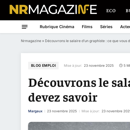
ECO
B
Rubrique Cinéma
Films
Séries
Acte
Nrmagazine
»
Découvrons le salaire d’un graphiste : ce que vous 
BLOG EMPLOI
Mise à jour:
23 novembre 2025
5 M
Découvrons le sala
devez savoir
Margaux
23 novembre 2025
Mise à jour:
23 novembre 202