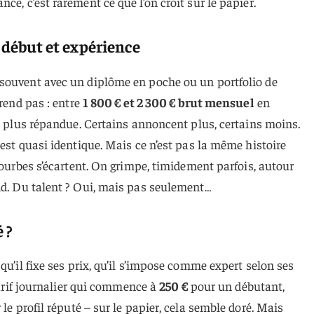
nce, c’est rarement ce que l’on croit sur le papier.
e début et expérience
souvent avec un diplôme en poche ou un portfolio de
prend pas : entre
1 800 € et 2 300 € brut mensuel
en
la plus répandue. Certains annoncent plus, certains moins.
 est quasi identique. Mais ce n’est pas la même histoire
courbes s’écartent. On grimpe, timidement parfois, autour
nd. Du talent ? Oui, mais pas seulement…
 ?
qu’il fixe ses prix, qu’il s’impose comme expert selon ses
 tarif journalier qui commence à
250 €
pour un débutant,
le profil réputé – sur le papier, cela semble doré. Mais