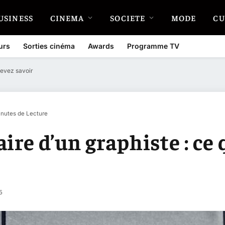
USINESS
CINEMA
SOCIETE
MODE
CU
urs
Sorties cinéma
Awards
Programme TV
devez savoir
inutes de Lecture
ire d’un graphiste : ce
5