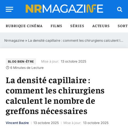
RUBRIQUE CINÉMA
FILMS
SÉRIES
ACTEURS
SORT
Nrmagazine
»
La densité capillaire : comment les chirurgiens calculent le nombre de greffons nécessaires
Mise à jour:
13 octobre 2025
BLOG BIEN-ÊTRE
6 Minutes de Lecture
La densité capillaire :
comment les chirurgiens
calculent le nombre de
greffons nécessaires
Vincent Bazire
13 octobre 2025
Mise à jour:
13 octobre 2025