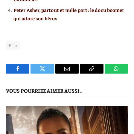
Peter Asher, partout et nulle part : le docu boomer
qui adore son héros
Film
Facebook
Twitter
E-
Copier
WhatsA
mail
Le
VOUS POURRIEZ AIMER AUSSI...
Lien