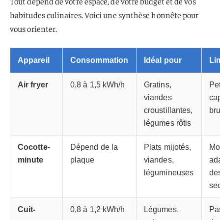
Tout dépend de votre espace, de votre budget et de vos
habitudes culinaires. Voici une synthèse honnête pour
vous orienter.
Appareil
Consommation
Idéal pour
Li
Air fryer
0,8 à 1,5 kWh/h
Gratins,
Pet
viandes
cap
croustillantes,
bru
légumes rôtis
Cocotte-
Dépend de la
Plats mijotés,
Mo
minute
plaque
viandes,
ad
légumineuses
de
se
Cuit-
0,8 à 1,2 kWh/h
Légumes,
Pa