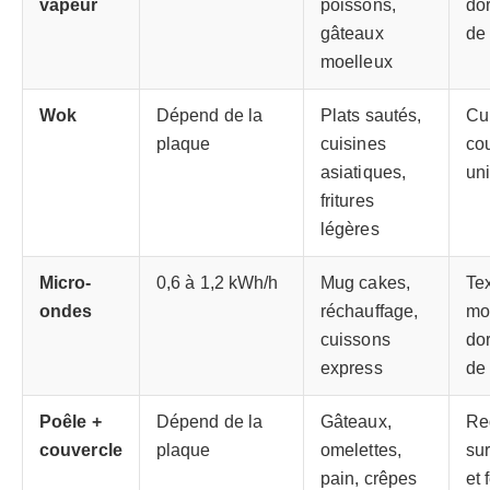
vapeur
poissons,
do
gâteaux
de
moelleux
Wok
Dépend de la
Plats sautés,
Cu
plaque
cuisines
co
asiatiques,
un
fritures
légères
Micro-
0,6 à 1,2 kWh/h
Mug cakes,
Te
ondes
réchauffage,
mo
cuissons
do
express
de 
Poêle +
Dépend de la
Gâteaux,
Re
couvercle
plaque
omelettes,
sur
pain, crêpes
et 