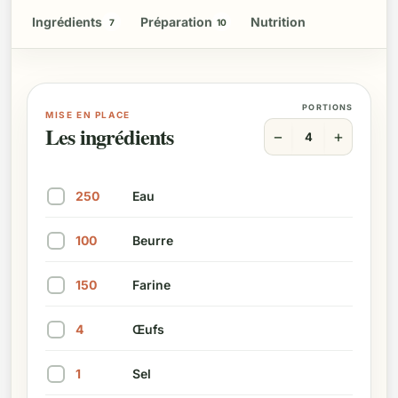
Ingrédients
Préparation
Nutrition
7
10
PORTIONS
MISE EN PLACE
Les ingrédients
−
+
4
250
Eau
Marquer cet ingrédient comme préparé
100
Beurre
Marquer cet ingrédient comme préparé
150
Farine
Marquer cet ingrédient comme préparé
4
Œufs
Marquer cet ingrédient comme préparé
1
Sel
Marquer cet ingrédient comme préparé