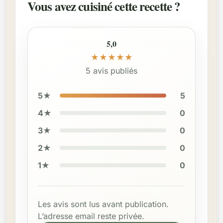
Vous avez cuisiné cette recette ?
5,0
★
★
★
★
★
5 avis publiés
5★
5
4★
0
3★
0
2★
0
1★
0
Les avis sont lus avant publication.
L’adresse email reste privée.