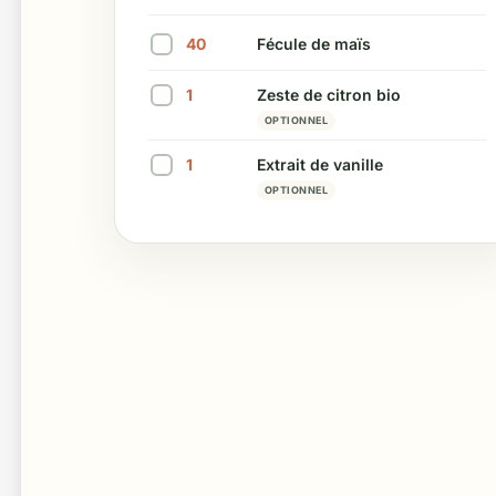
Marquer cet ingrédient comme préparé
40
Fécule de maïs
Marquer cet ingrédient comme préparé
1
Zeste de citron bio
Marquer cet ingrédient comme préparé
OPTIONNEL
1
Extrait de vanille
Marquer cet ingrédient comme préparé
OPTIONNEL