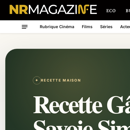
ECO
B
Rubrique Cinéma
Films
Séries
Acte
✦
RECETTE MAISON
Recette G
Savoie Sim