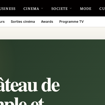
USINESS
CINEMA
SOCIETE
MODE
CU
urs
Sorties cinéma
Awards
Programme TV
âteau de
ple et