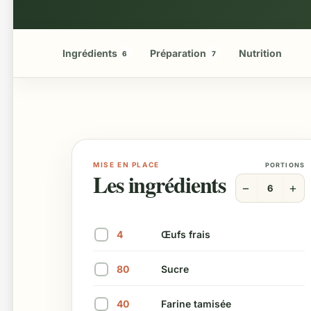
Ingrédients
Préparation
Nutrition
6
7
MISE EN PLACE
PORTIONS
Les ingrédients
−
+
6
4
Œufs frais
Marquer cet ingrédient comme préparé
80
Sucre
Marquer cet ingrédient comme préparé
40
Farine tamisée