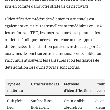
pris en compte dans votre stratégie de nettoyage.
L’identification précise des éléments structurels est
également cruciale. Les semelles intermédiaires en EVA,
les renforts en TPU, les inserts en mesh respirant et les
œillets métalliques nécessitent chacun une approche
différenciée. Une attention particulière doit être portée
aux zones de jonction entre matériaux, points faibles où
s’accumulent souvent les salissures et où les risques de
détérioration lors du nettoyage sont accrus.
Type de
Caractéristiques
Méthode
Produits
matériau
d’identification
recomm
Cuir pleine
Surface lisse,
Grain visible,
Jason M
fleur
légèrement
absorption
Premium