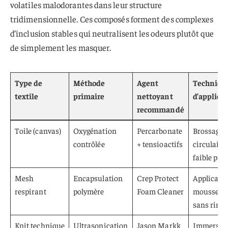
volatiles malodorantes dans leur structure
tridimensionnelle. Ces composés forment des complexes
d’inclusion stables qui neutralisent les odeurs plutôt que
de simplement les masquer.
Type de
Méthode
Agent
Techniqu
textile
primaire
nettoyant
d’applica
recommandé
Toile (canvas)
Oxygénation
Percarbonate
Brossage
contrôlée
+ tensioactifs
circulaire,
faible pre
Mesh
Encapsulation
Crep Protect
Applicati
respirant
polymère
Foam Cleaner
mousseus
sans rinç
Knit technique
Ultrasonication
Jason Markk
Immersio