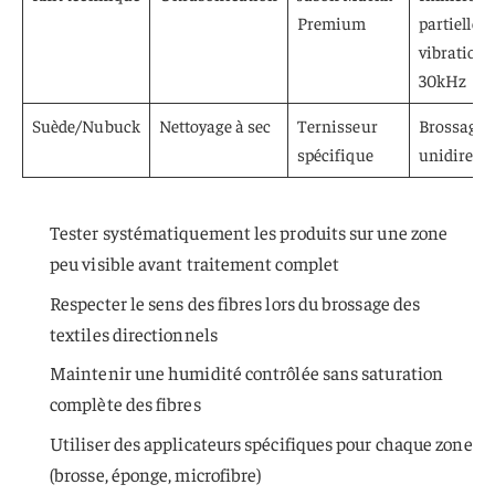
Premium
partielle,
vibration
30kHz
Suède/Nubuck
Nettoyage à sec
Ternisseur
Brossage
spécifique
unidirect
Tester systématiquement les produits sur une zone
peu visible avant traitement complet
Respecter le sens des fibres lors du brossage des
textiles directionnels
Maintenir une humidité contrôlée sans saturation
complète des fibres
Utiliser des applicateurs spécifiques pour chaque zone
(brosse, éponge, microfibre)