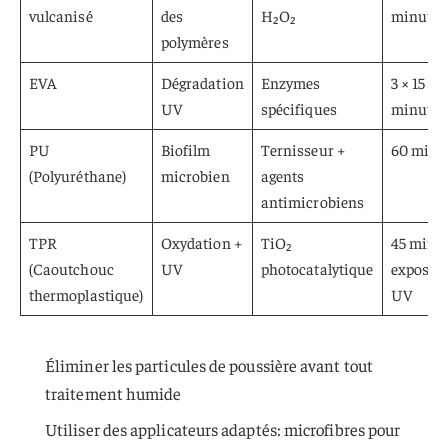
vulcanisé
des
H₂O₂
minutes
polymères
EVA
Dégradation
Enzymes
3 × 15
UV
spécifiques
minutes
PU
Biofilm
Ternisseur +
60 minu
(Polyuréthane)
microbien
agents
antimicrobiens
TPR
Oxydation +
TiO₂
45 minut
(Caoutchouc
UV
photocatalytique
expositi
thermoplastique)
UV
Éliminer les particules de poussière avant tout
traitement humide
Utiliser des applicateurs adaptés: microfibres pour