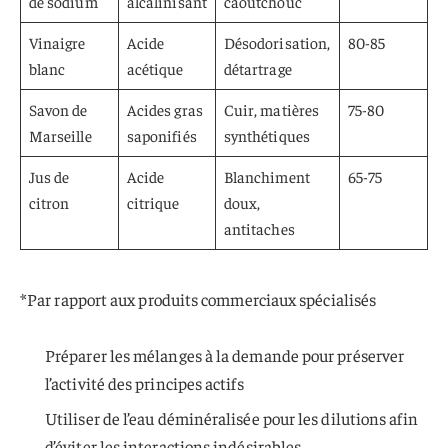
de sodium
alcalinisant
caoutchouc
Vinaigre
Acide
Désodorisation,
80-85
blanc
acétique
détartrage
Savon de
Acides gras
Cuir, matières
75-80
Marseille
saponifiés
synthétiques
Jus de
Acide
Blanchiment
65-75
citron
citrique
doux,
antitaches
*Par rapport aux produits commerciaux spécialisés
Préparer les mélanges à la demande pour préserver
l’activité des principes actifs
Utiliser de l’eau déminéralisée pour les dilutions afin
d’éviter les interactions indésirables