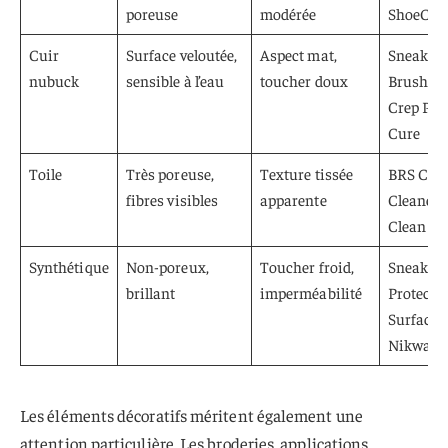
poreuse
modérée
ShoeCare
Cuir
Surface veloutée,
Aspect mat,
Sneaker 
nubuck
sensible à l’eau
toucher doux
Brush Kit
Crep Pro
Cure
Toile
Très poreuse,
Texture tissée
BRS Can
fibres visibles
apparente
Cleaner, 
Clean Te
Synthétique
Non-poreux,
Toucher froid,
Sneaker
brillant
imperméabilité
Protect A
Surface,
Nikwax
Les éléments décoratifs méritent également une
attention particulière. Les broderies, applications