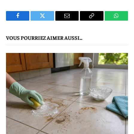
Facebook
Twitter
E-
Copier
WhatsA
mail
Le
VOUS POURRIEZ AIMER AUSSI...
Lien