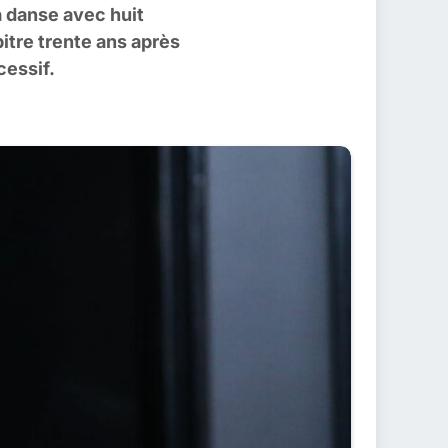
 danse avec huit
itre trente ans après
cessif.