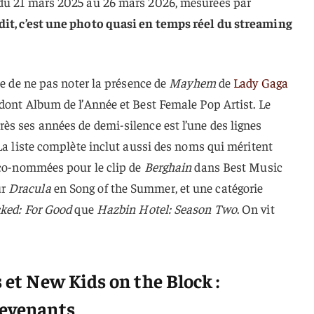
 du 21 mars 2025 au 26 mars 2026, mesurées par
it, c’est une photo quasi en temps réel du streaming
le de ne pas noter la présence de
Mayhem
de
Lady Gaga
dont Album de l’Année et Best Female Pop Artist. Le
ès ses années de demi-silence est l’une des lignes
 La liste complète inclut aussi des noms qui méritent
k co-nommées pour le clip de
Berghain
dans Best Music
ur
Dracula
en Song of the Summer, et une catégorie
ked: For Good
que
Hazbin Hotel: Season Two
. On vit
s et New Kids on the Block :
revenants