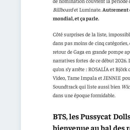
de nomination couvrent la période
Billboard
et Luminate.
Autrement d
mondial, et ça parle.
Côté surprises de la liste, impossib
dans pas moins de cinq catégories, 
retour de Gaga en grande pompe apr
narratives fortes de ce début 2026.
qu’on s’y arrête : ROSALÍA et Björ
Video, Tame Impala et JENNIE po
Soundtrack qui liste aussi bien
Wic
dans une époque formidable.
BTS, les Pussycat Doll
bienvenue au bal des 