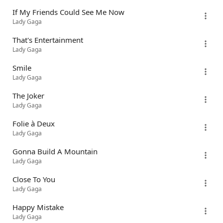
If My Friends Could See Me Now
Lady Gaga
That's Entertainment
Lady Gaga
Smile
Lady Gaga
The Joker
Lady Gaga
Folie à Deux
Lady Gaga
Gonna Build A Mountain
Lady Gaga
Close To You
Lady Gaga
Happy Mistake
Lady Gaga