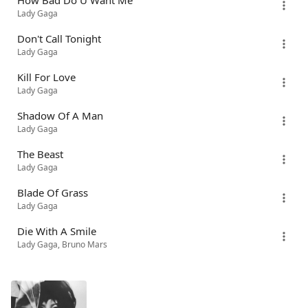
How Bad Do U Want Me
Lady Gaga
Don't Call Tonight
Lady Gaga
Kill For Love
Lady Gaga
Shadow Of A Man
Lady Gaga
The Beast
Lady Gaga
Blade Of Grass
Lady Gaga
Die With A Smile
Lady Gaga, Bruno Mars