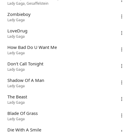
Lady Gaga, Gesaffelstein
Zombieboy
Lady Gaga
LoveDrug
Lady Gaga
How Bad Do U Want Me
Lady Gaga
Don't Call Tonight
Lady Gaga
Shadow Of A Man
Lady Gaga
The Beast
Lady Gaga
Blade Of Grass
Lady Gaga
Die With A Smile