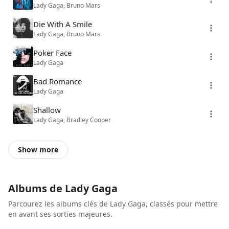
Lady Gaga, Bruno Mars
Die With A Smile
Lady Gaga, Bruno Mars
Poker Face
Lady Gaga
Bad Romance
Lady Gaga
Shallow
Lady Gaga, Bradley Cooper
Show more
Albums de
Lady Gaga
Parcourez les albums clés de
Lady Gaga
, classés pour mettre
en avant ses sorties majeures.