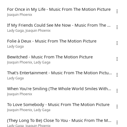
For Once in My Life - Music From The Motion Picture
Joaquin Phoenix
If My Friends Could See Me Now - Music From The Motion Picture
Lady Gaga, Joaquin Phoenix
Folie à Deux - Music From The Motion Picture
Lady Gaga
Bewitched - Music From The Motion Picture
Joaquin Phoenix, Lady Gaga
That's Entertainment - Music From The Motion Picture
Lady Gaga
When You’re Smiling (The Whole World Smiles With You) - Music From The Motion Picture
Joaquin Phoenix
To Love Somebody - Music From The Motion Picture
Joaquin Phoenix, Lady Gaga
(They Long To Be) Close To You - Music From The Motion Picture
Lady Gaga, Joaquin Phoenix