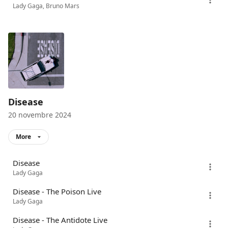
Lady Gaga, Bruno Mars
Disease
20 novembre 2024
More
Disease
Lady Gaga
Disease - The Poison Live
Lady Gaga
Disease - The Antidote Live