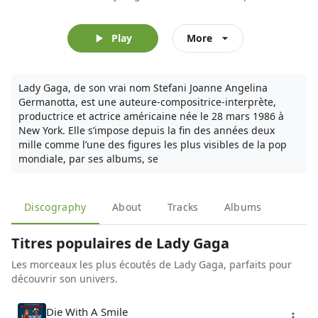
Play
More
Lady Gaga, de son vrai nom Stefani Joanne Angelina
Germanotta, est une auteure‑compositrice‑interprète,
productrice et actrice américaine née le 28 mars 1986 à
New York. Elle s’impose depuis la fin des années deux
mille comme l’une des figures les plus visibles de la pop
mondiale, par ses albums, se
Discography
About
Tracks
Albums
Titres populaires de
Lady Gaga
Les morceaux les plus écoutés de
Lady Gaga
, parfaits pour
découvrir son univers.
Die With A Smile