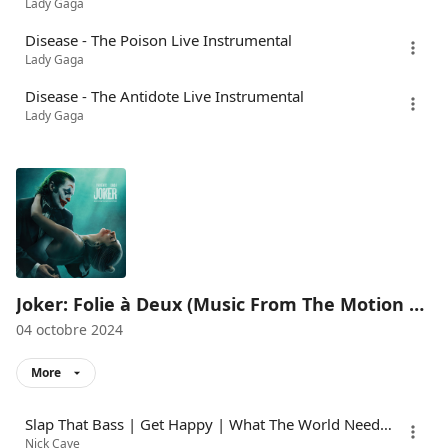
Lady Gaga
Disease - The Poison Live Instrumental
Lady Gaga
Disease - The Antidote Live Instrumental
Lady Gaga
Joker: Folie à Deux (Music From The Motion Picture)
04 octobre 2024
More
Slap That Bass | Get Happy | What The World Needs Now Is Love - Music From The Motion Picture
Nick Cave