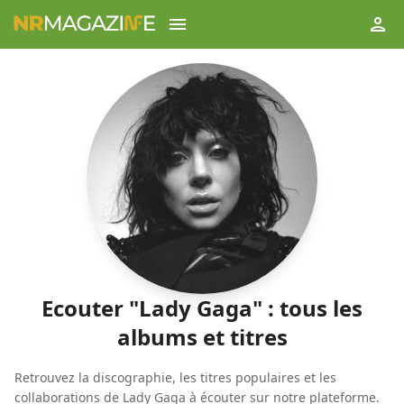
Ecouter "Lady Gaga" : tous les
albums et titres
Retrouvez la discographie, les titres populaires et les
collaborations de Lady Gaga à écouter sur notre plateforme.