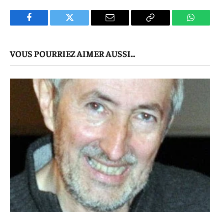
Facebook
Twitter
E-
Copier
WhatsA
mail
Le
VOUS POURRIEZ AIMER AUSSI...
Lien