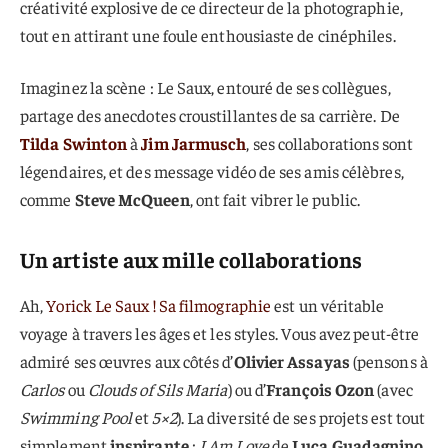
créativité explosive de ce directeur de la photographie,
tout en attirant une foule enthousiaste de cinéphiles.
Imaginez la scène : Le Saux, entouré de ses collègues,
partage des anecdotes croustillantes de sa carrière. De
Tilda Swinton
à
Jim Jarmusch
, ses collaborations sont
légendaires, et des message vidéo de ses amis célèbres,
comme
Steve McQueen
, ont fait vibrer le public.
Un artiste aux mille collaborations
Ah,
Yorick Le Saux ! Sa filmographie
est un véritable
voyage à travers les âges et les styles. Vous avez peut-être
admiré ses œuvres aux côtés d’
Olivier Assayas
(pensons à
Carlos
ou
Clouds of Sils Maria
) ou d’
François Ozon
(avec
Swimming Pool
et
5×2
). La diversité de ses projets est tout
simplement
inspirante
:
I Am Love
de
Luca Guadagnino
,