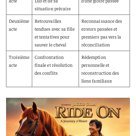
acte
Luo et de sa
d’une gloire passée
situation précaire
Deuxième
Retrouvailles
Reconnaissance des
acte
tendues avec sa fille
erreurs passées et
et tentatives pour
premiers pas vers la
sauver le cheval
réconciliation
Troisième
Confrontation
Rédemption
acte
finale et résolution
personnelle et
des conflits
reconstruction des
liens familiaux