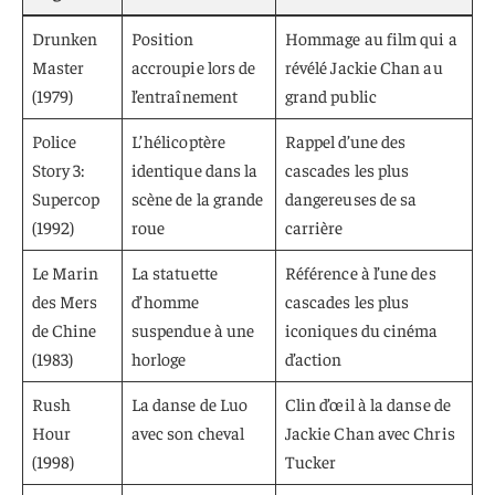
Drunken
Position
Hommage au film qui a
Master
accroupie lors de
révélé Jackie Chan au
(1979)
l’entraînement
grand public
Police
L’hélicoptère
Rappel d’une des
Story 3:
identique dans la
cascades les plus
Supercop
scène de la grande
dangereuses de sa
(1992)
roue
carrière
Le Marin
La statuette
Référence à l’une des
des Mers
d’homme
cascades les plus
de Chine
suspendue à une
iconiques du cinéma
(1983)
horloge
d’action
Rush
La danse de Luo
Clin d’œil à la danse de
Hour
avec son cheval
Jackie Chan avec Chris
(1998)
Tucker