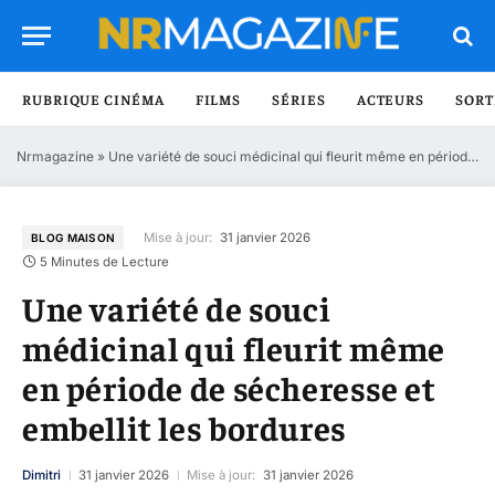
RUBRIQUE CINÉMA
FILMS
SÉRIES
ACTEURS
SORT
Nrmagazine
»
Une variété de souci médicinal qui fleurit même en période de sécheresse et embellit les bordures
Mise à jour:
31 janvier 2026
BLOG MAISON
5 Minutes de Lecture
Une variété de souci
médicinal qui fleurit même
en période de sécheresse et
embellit les bordures
Dimitri
31 janvier 2026
Mise à jour:
31 janvier 2026