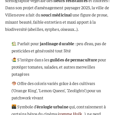
scénographie végétale des
fleurs résistantes
et colorées !
Dans son projet d’aménagement paysager 2025, la ville de
Villeneuve a fait du
souci médicinal
une figure de proue,
mixant beauté, faible entretien et maxi apport à la
biodiversité (abeilles, syrphes, oiseaux…).
Parfait pour
jardinage durable
: peu d’eau, pas de
pesticides et générosité tout l’été
S’intègre dans les
guildes de permaculture
pour
protéger tomates, salades, et autres merveilles
potagères
Offre des coloris variés grâce à des cultivars
(‘Orange King’, ‘Lemon Queen’, ‘Zeolights’) pour un
patchwork vivant
Symbole d’
écologie urbaine
qui, contrairement à
certains héros du cinéma (
comme Hulk
…), ne perd