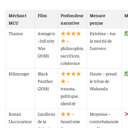
Méchant
Film
Profondeur
Menace
M
MCU
narrative
perçue
Thanos
Avengers
Extrême – tue
: Infinity
–
la moitié de
War
philosophie,
l’univers
(2018)
sacrifices,
cohérence
Killmonger
Black
Haute – prend
Panther
–
le trône de
(2018)
trauma,
Wakanda
politique,
identité
Ronan
Gardiens
–
Moyenne –
l’Accusateur
de la
fanatisme
contrebalancée