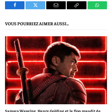
Facebook
Twitter
E-
Copier
WhatsA
mail
Le
VOUS POURRIEZ AIMER AUSSI...
Lien
Samara Weaving, Henry Golding et le flop maudit de