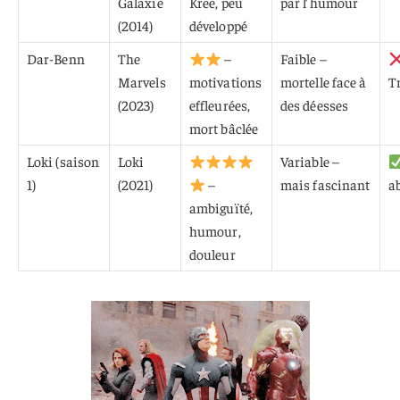
Galaxie
Kree, peu
par l’humour
(2014)
développé
Dar-Benn
The
–
Faible –
Marvels
motivations
mortelle face à
T
(2023)
effleurées,
des déesses
mort bâclée
Loki (saison
Loki
Variable –
1)
(2021)
–
mais fascinant
a
ambiguïté,
humour,
douleur