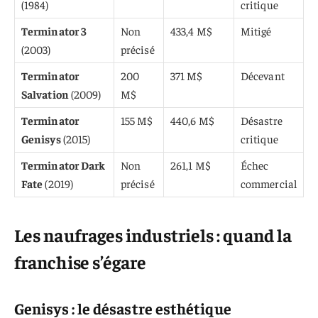
(1984)
critique
Terminator 3
Non
433,4 M$
Mitigé
(2003)
précisé
Terminator
200
371 M$
Décevant
Salvation
(2009)
M$
Terminator
155 M$
440,6 M$
Désastre
Genisys
(2015)
critique
Terminator Dark
Non
261,1 M$
Échec
Fate
(2019)
précisé
commercial
Les naufrages industriels : quand la
franchise s’égare
Genisys : le désastre esthétique