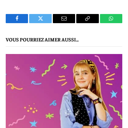
Facebook
Twitter
E-
Copier
WhatsA
mail
Le
VOUS POURRIEZ AIMER AUSSI...
Lien