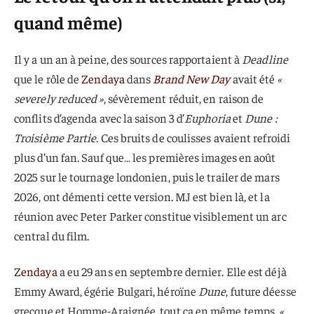
quand même)
Il y a un an à peine, des sources rapportaient à
Deadline
que le rôle de
Zendaya
dans
Brand New Day
avait été
«
severely reduced »
, sévèrement réduit, en raison de
conflits d’agenda avec la saison 3 d’
Euphoria
et
Dune :
Troisième Partie
. Ces bruits de coulisses avaient refroidi
plus d’un fan. Sauf que… les premières images en août
2025 sur le tournage londonien, puis le trailer de mars
2026, ont démenti cette version. MJ est bien là, et la
réunion avec Peter Parker constitue visiblement un arc
central du film.
Zendaya
a eu 29 ans en septembre dernier. Elle est déjà
Emmy Award, égérie Bulgari, héroïne
Dune
, future déesse
grecque et Homme-Araignée, tout ça en même temps.
«