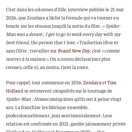
C’est dans les colonnes d’
Elle
, interview publiée le 21 mai
2026, que Zendaya a lâché la formule qui va tourner en
boucle sur les réseaux jusqu’à la sortie du film :
« Spider-
Man was a dream ; I get to go to work every day with my
best friend, the person that I love. »
Traduction libre et
sans filtre : travailler sur
Brand New Day
, c’est
« comme
rentrer à la maison »
. On a connu déclarations plus
creuses, celle-ci, au moins, tient la route.
Pour rappel, tout commence en 2016.
Zendaya
et
Tom
Holland
se retrouvent catapultés sur le tournage de
Spider-Man : Homecoming
alors qu’ils ont à peine vingt
ans. La franchise les fabrique ensemble,
professionnellement, puis sentimentalement. Leur
relation est confirmée en 2021, gardée jalousement privée
(Holland au
Hollywood Reporter
en 2023 :
« Our