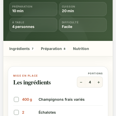
PRÉPARATION
CUISSON
10 min
20 min
À TABLE
DIFFICULTÉ
4 personnes
Facile
Ingrédients
Préparation
Nutrition
7
8
PORTIONS
MISE EN PLACE
Les ingrédients
−
+
4
400
g
Champignons frais variés
Marquer cet ingrédient comme préparé
2
Échalotes