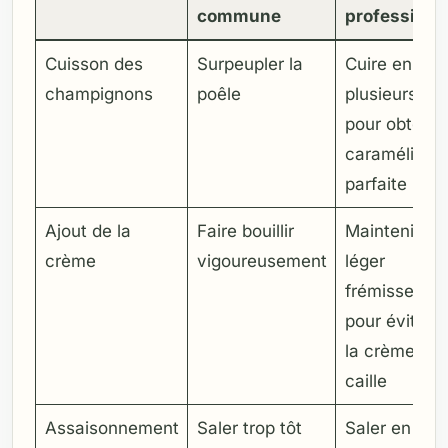
commune
professionn
Cuisson des
Surpeupler la
Cuire en
champignons
poêle
plusieurs foi
pour obtenir
caramélisati
parfaite
Ajout de la
Faire bouillir
Maintenir un
crème
vigoureusement
léger
frémissemen
pour éviter 
la crème ne
caille
Assaisonnement
Saler trop tôt
Saler en fin 