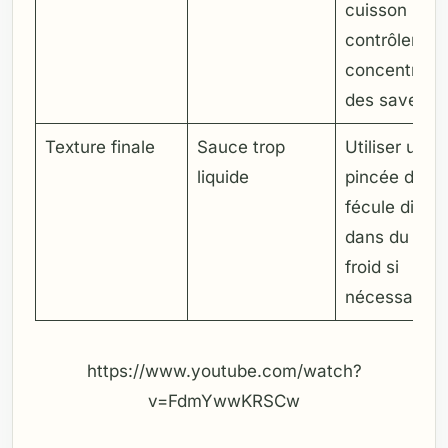
cuisson pour
contrôler la
concentratio
des saveurs
Texture finale
Sauce trop
Utiliser une
liquide
pincée de
fécule diluée
dans du boui
froid si
nécessaire
https://www.youtube.com/watch?
v=FdmYwwKRSCw