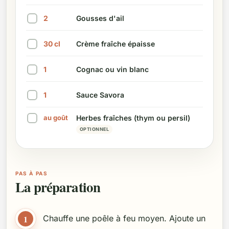
Marquer cet ingrédient comme préparé
2
Gousses d'ail
Marquer cet ingrédient comme préparé
30
cl
Crème fraîche épaisse
Marquer cet ingrédient comme préparé
1
Cognac ou vin blanc
Marquer cet ingrédient comme préparé
1
Sauce Savora
Marquer cet ingrédient comme préparé
au goût
Herbes fraîches (thym ou persil)
Marquer cet ingrédient comme préparé
OPTIONNEL
PAS À PAS
La préparation
1
Chauffe une poêle à feu moyen. Ajoute un