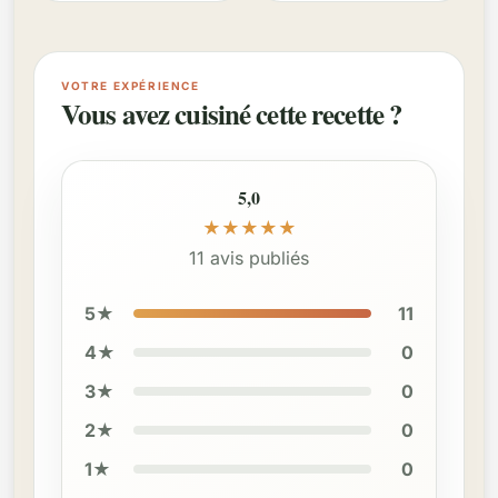
VOTRE EXPÉRIENCE
Vous avez cuisiné cette recette ?
5,0
★
★
★
★
★
11 avis publiés
5★
11
4★
0
3★
0
2★
0
1★
0