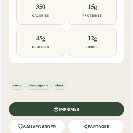
350
15g
CALORIES
PROTÉINES
45g
12g
GLUCIDES
LIPIDES
sauce
champignons
steak
IMPRIMER
SAUVEGARDER
PARTAGER