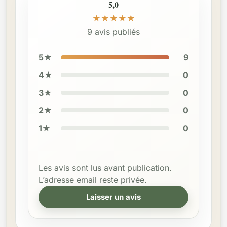
5,0
★
★
★
★
★
9 avis publiés
5★
9
4★
0
3★
0
2★
0
1★
0
Les avis sont lus avant publication.
L’adresse email reste privée.
Laisser un avis