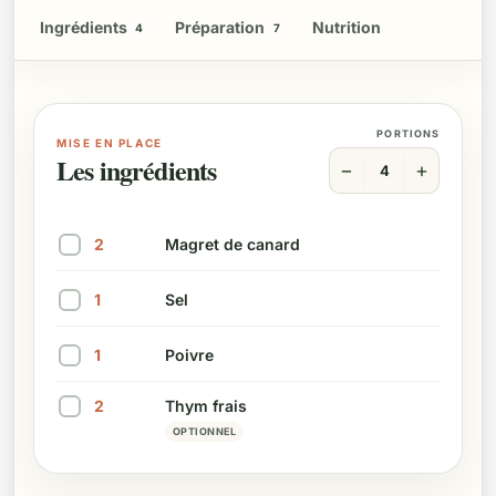
Ingrédients
Préparation
Nutrition
4
7
PORTIONS
MISE EN PLACE
Les ingrédients
−
+
4
2
Magret de canard
Marquer cet ingrédient comme préparé
1
Sel
Marquer cet ingrédient comme préparé
1
Poivre
Marquer cet ingrédient comme préparé
2
Thym frais
Marquer cet ingrédient comme préparé
OPTIONNEL