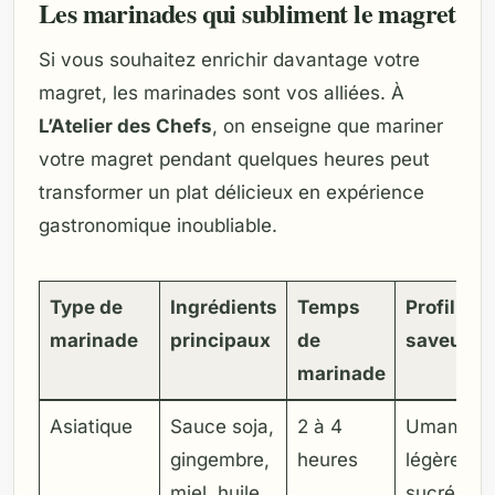
Les marinades qui subliment le magret
Si vous souhaitez enrichir davantage votre
magret, les marinades sont vos alliées. À
L’Atelier des Chefs
, on enseigne que mariner
votre magret pendant quelques heures peut
transformer un plat délicieux en expérience
gastronomique inoubliable.
Type de
Ingrédients
Temps
Profil de
marinade
principaux
de
saveur
marinade
Asiatique
Sauce soja,
2 à 4
Umami,
gingembre,
heures
légèreme
miel, huile
sucré