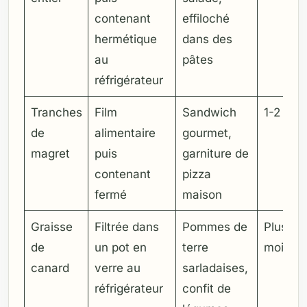
contenant
effiloché
hermétique
dans des
au
pâtes
réfrigérateur
Tranches
Film
Sandwich
1-2 jour
de
alimentaire
gourmet,
magret
puis
garniture de
contenant
pizza
fermé
maison
Graisse
Filtrée dans
Pommes de
Plusieu
de
un pot en
terre
mois
canard
verre au
sarladaises,
réfrigérateur
confit de