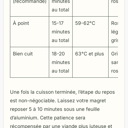
(recommandé)
minutes
rosé
au total
À point
15-17
59-62°C
Rose pâ
minutes
légère
au total
grisé
Bien cuit
18-20
63°C et plus
Gris-br
minutes
sans tr
au total
rose
Une fois la cuisson terminée, l’étape du repos
est non-négociable. Laissez votre magret
reposer 5 à 10 minutes sous une feuille
d’aluminium. Cette patience sera
récompensée par une viande plus juteuse et