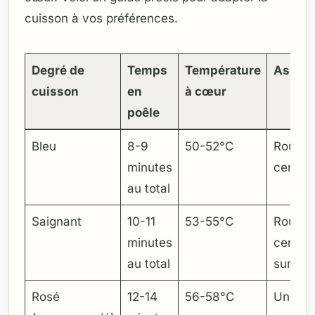
cuisson à vos préférences.
Degré de
Temps
Température
Aspect
cuisson
en
à cœur
poêle
Bleu
8-9
50-52°C
Rouge v
minutes
centre
au total
Saignant
10-11
53-55°C
Rouge 
minutes
centre,
au total
sur les
Rosé
12-14
56-58°C
Unifor