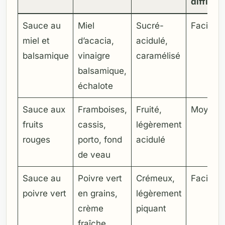
difficult
Sauce au
Miel
Sucré-
Facile
miel et
d’acacia,
acidulé,
balsamique
vinaigre
caramélisé
balsamique,
échalote
Sauce aux
Framboises,
Fruité,
Moyen
fruits
cassis,
légèrement
rouges
porto, fond
acidulé
de veau
Sauce au
Poivre vert
Crémeux,
Facile
poivre vert
en grains,
légèrement
crème
piquant
fraîche,