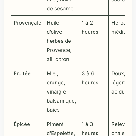
de sésame
Provençale
Huile
1 à 2
Herbacé,
d’olive,
heures
méditerra
herbes de
Provence,
ail, citron
Fruitée
Miel,
3 à 6
Doux,
orange,
heures
légèreme
vinaigre
acidulé
balsamique,
baies
Épicée
Piment
1 à 3
Relevé,
d’Espelette,
heures
chaleureu