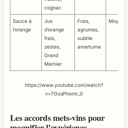
cognac
Sauce à
Jus
Frais,
Moyen
l’orange
d’orange
agrumes,
frais,
subtile
zestes,
amertume
Grand
Marnier
https://www.youtube.com/watch?
v=7GsqPhomr_0
Les accords mets-vins pour
magnifier l’expérience