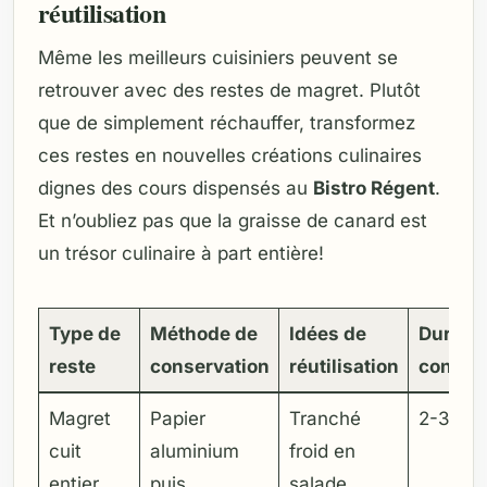
réutilisation
Même les meilleurs cuisiniers peuvent se
retrouver avec des restes de magret. Plutôt
que de simplement réchauffer, transformez
ces restes en nouvelles créations culinaires
dignes des cours dispensés au
Bistro Régent
.
Et n’oubliez pas que la graisse de canard est
un trésor culinaire à part entière!
Type de
Méthode de
Idées de
Durée 
reste
conservation
réutilisation
conser
Magret
Papier
Tranché
2-3 jou
cuit
aluminium
froid en
entier
puis
salade,