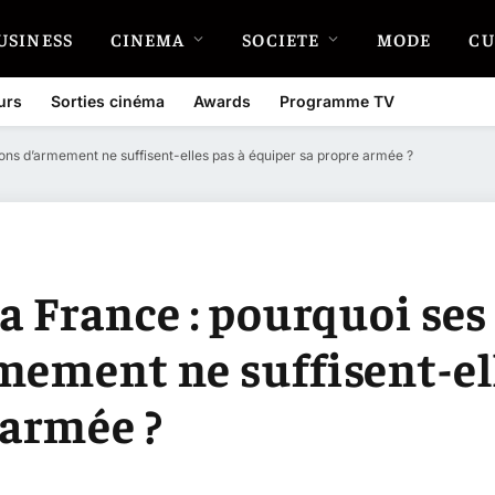
USINESS
CINEMA
SOCIETE
MODE
CU
urs
Sorties cinéma
Awards
Programme TV
ions d’armement ne suffisent-elles pas à équiper sa propre armée ?
a France : pourquoi ses
mement ne suffisent-ell
 armée ?