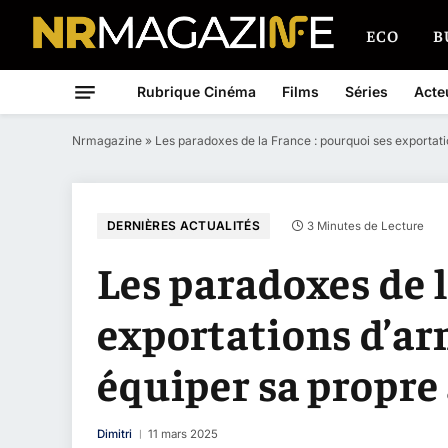
ECO
B
Rubrique Cinéma
Films
Séries
Acte
Nrmagazine
»
Les paradoxes de la France : pourquoi ses exportat
DERNIÈRES ACTUALITÉS
3 Minutes de Lecture
Les paradoxes de l
exportations d’ar
équiper sa propre
Dimitri
11 mars 2025