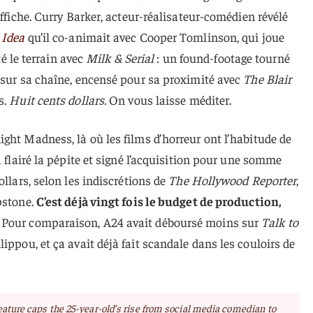
affiche. Curry Barker, acteur-réalisateur-comédien révélé
 Idea
qu’il co-animait avec Cooper Tomlinson, qui joue
âté le terrain avec
Milk & Serial
: un found-footage tourné
 sur sa chaîne, encensé pour sa proximité avec
The Blair
s.
Huit cents dollars.
On vous laisse méditer.
ght Madness, là où les films d’horreur ont l’habitude de
a flairé la pépite et signé l’acquisition pour une somme
ollars, selon les indiscrétions de
The Hollywood Reporter
,
pstone.
C’est déjà vingt fois le budget de production,
Pour comparaison, A24 avait déboursé moins sur
Talk to
ippou, et ça avait déjà fait scandale dans les couloirs de
feature caps the 25-year-old’s rise from social media comedian to