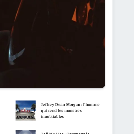
Jeffrey Dean Morgan : l’homme
qui rend les monstres
inoubliables
Tell Me Lies : Comment la