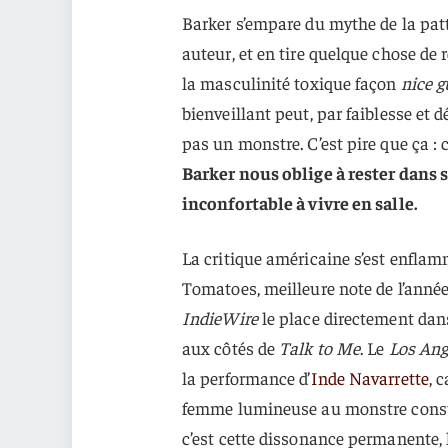
Barker s’empare du mythe de la patt
auteur, et en tire quelque chose de
la masculinité toxique façon
nice g
bienveillant peut, par faiblesse et d
pas un monstre. C’est pire que ça : 
Barker nous oblige à rester dans 
inconfortable à vivre en salle.
La critique américaine s’est enfla
Tomatoes, meilleure note de l’année
IndieWire
le place directement dan
aux côtés de
Talk to Me
. Le
Los Ang
la performance d’
Inde Navarrette
, 
femme lumineuse au monstre consum
c’est cette dissonance permanente, le