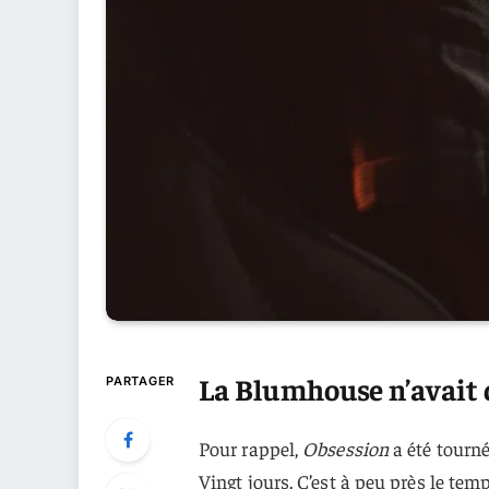
La Blumhouse n’avait 
PARTAGER
Pour rappel,
Obsession
a été tourné
Vingt jours. C’est à peu près le te