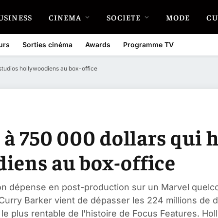
USINESS
CINEMA
SOCIETE
MODE
CU
urs
Sorties cinéma
Awards
Programme TV
s studios hollywoodiens au box-office
m à 750 000 dollars qui 
iens au box-office
 dépense en post-production sur un Marvel quelconq
urry Barker vient de dépasser les 224 millions de d
e plus rentable de l'histoire de Focus Features. Hol