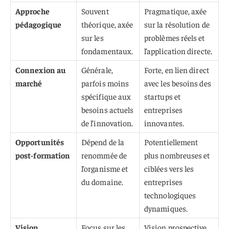
Approche
Souvent
Pragmatique, axée
pédagogique
théorique, axée
sur la résolution de
sur les
problèmes réels et
fondamentaux.
l’application directe.
Connexion au
Générale,
Forte, en lien direct
marché
parfois moins
avec les besoins des
spécifique aux
startups et
besoins actuels
entreprises
de l’innovation.
innovantes.
Opportunités
Dépend de la
Potentiellement
post-formation
renommée de
plus nombreuses et
l’organisme et
ciblées vers les
du domaine.
entreprises
technologiques
dynamiques.
Vision
Focus sur les
Vision prospective,