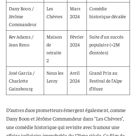
Dany Boon /
Les
Mars
Comédie
Jérôme
Chèvres
2024
historique décalée
Commandeur
Kev Adams /
Maison
Février
Suite d’un succès
Jean Reno
de
2024
populaire (+2M
retraite
d’entrées)
2
José Garcia /
Nous les
Avril
Grand Prix au
Charlotte
Leroy
2024
Festival de l’Alpe
Gainsbourg
d’Huez
D’autres duos prometteurs émergent également, comme
Dany Boon et Jérôme Commandeur dans “Les Chèvres”,
une comédie historique qui revisite avec humour une
affaire judiciaire improbable du 17ème siècle. Ce film de