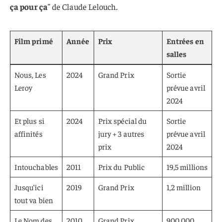
ça pour ça
” de Claude Lelouch.
Film primé
Année
Prix
Entrées en
salles
Nous, Les
2024
Grand Prix
Sortie
Leroy
prévue avril
2024
Et plus si
2024
Prix spécial du
Sortie
affinités
jury + 3 autres
prévue avril
prix
2024
Intouchables
2011
Prix du Public
19,5 millions
Jusqu’ici
2019
Grand Prix
1,2 million
tout va bien
Le Nom des
2010
Grand Prix
900 000