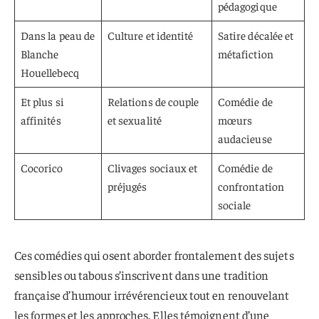
pédagogique
Dans la peau de
Culture et identité
Satire décalée et
Blanche
métafiction
Houellebecq
Et plus si
Relations de couple
Comédie de
affinités
et sexualité
mœurs
audacieuse
Cocorico
Clivages sociaux et
Comédie de
préjugés
confrontation
sociale
Ces comédies qui osent aborder frontalement des sujets
sensibles ou tabous s’inscrivent dans une tradition
française d’humour irrévérencieux tout en renouvelant
les formes et les approches. Elles témoignent d’une