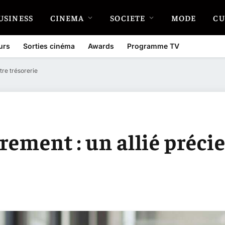
USINESS
CINEMA
SOCIETE
MODE
CU
urs
Sorties cinéma
Awards
Programme TV
tre trésorerie
rement : un allié préci