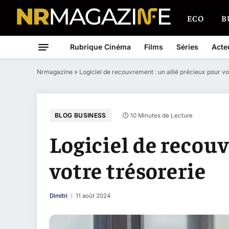
ECO
B
Rubrique Cinéma
Films
Séries
Acte
Nrmagazine
»
Logiciel de recouvrement : un allié précieux pour vo
BLOG BUSINESS
10 Minutes de Lecture
Logiciel de recouv
votre trésorerie
Dimitri
11 août 2024