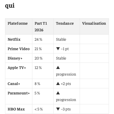
qui
Plateforme
Part T1
Tendance
Visualisation
2026
Netflix
24 %
Stable
Prime Video
21 %
▼ −1 pt
Disney+
20 %
Stable
Apple TV+
12 %
▲
progression
Canal+
8 %
▲ +2 pts
Paramount+
5 %
▲
progression
HBO Max
< 5 %
▼ −3 pts