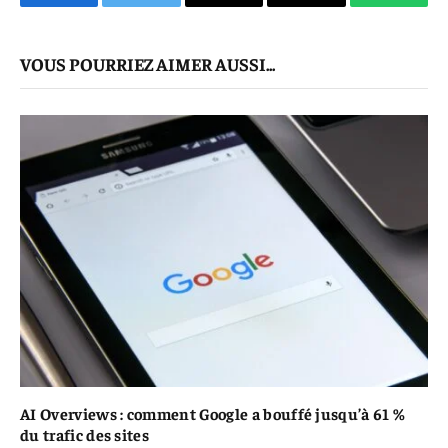
Facebook
Twitter
E-
Copier
WhatsA
mail
Le
VOUS POURRIEZ AIMER AUSSI...
Lien
AI Overviews : comment Google a bouffé jusqu’à 61 %
du trafic des sites