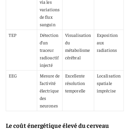
via les
variations
de flux
sanguin
TEP
Détection
Visualisation
Exposition
d’un
du
aux
traceur
métabolisme
radiations
radioactif
cérébral
injecté
EEG
Mesure de
Excellente
Localisation
l’activité
résolution
spatiale
électrique
temporelle
imprécise
des
neurones
Le coût énergétique élevé du cerveau