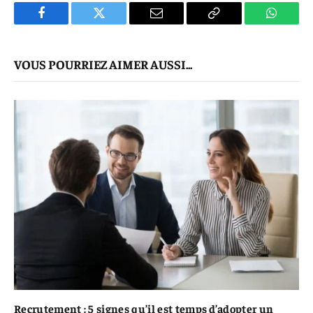
Facebook
Twitter
E-
Copier
WhatsA
mail
Le
VOUS POURRIEZ AIMER AUSSI...
Lien
Recrutement : 5 signes qu’il est temps d’adopter un