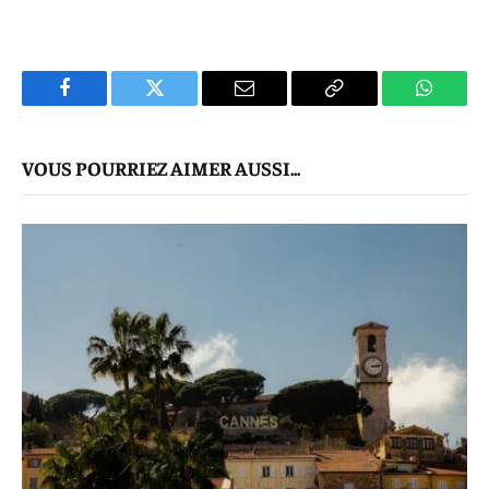
Facebook
Twitter
E-
Copier
WhatsA
mail
Le
VOUS POURRIEZ AIMER AUSSI...
Lien