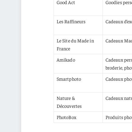
Good Act
Goodies pers
Les Raffineurs
Cadeaux d’ex
Le Site du Made in
Cadeaux Mad
France
Amikado
Cadeaux pers
broderie, pho
Smartphoto
Cadeaux phot
Nature &
Cadeaux natur
Découvertes
PhotoBox
Produits pho