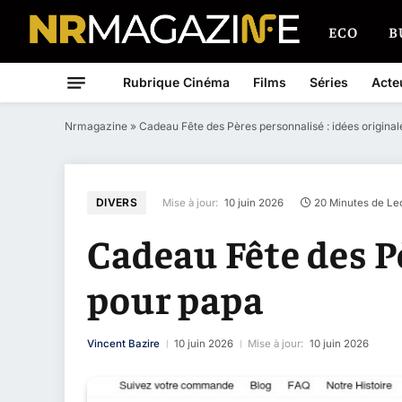
ECO
B
Rubrique Cinéma
Films
Séries
Acte
Nrmagazine
»
Cadeau Fête des Pères personnalisé : idées origina
DIVERS
Mise à jour:
10 juin 2026
20 Minutes de Le
Cadeau Fête des Pè
pour papa
Vincent Bazire
10 juin 2026
Mise à jour:
10 juin 2026