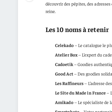
découvrir des pépites, des adresses o
reine.
Les 10 noms à retenir
Celekado
– Le catalogue le pl
Atelier Box
– L’expert du cade
Cadoetik
– Goodies authentiqu
Good Act
– Des goodies solida
Les Raffineurs
– L’adresse des
Le Site du Made in France
– L
Amikado
– Le spécialiste de l
Smartphoto
– Votre partenair