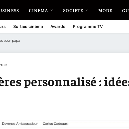
USINESS
CINEMA
SOCIETE
MODE
CU
urs
Sorties cinéma
Awards
Programme TV
les pour papa
cture
res personnalisé : idée