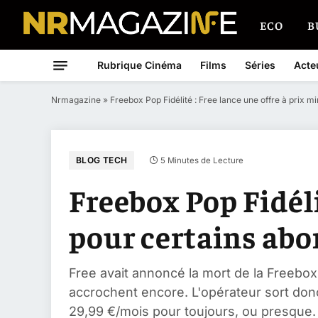
ECO
B
Rubrique Cinéma
Films
Séries
Acte
Nrmagazine
»
Freebox Pop Fidélité : Free lance une offre à prix m
BLOG TECH
5 Minutes de Lecture
Freebox Pop Fidéli
pour certains ab
Free avait annoncé la mort de la Freebox
accrochent encore. L'opérateur sort donc l
29,99 €/mois pour toujours, ou presque.