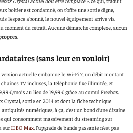
ebox Crystal actuel doit être remplacé »
, ce qui, traduit
ieux boîtier est condamné, on t’offre une sortie digne,
puis l’espace abonné, le nouvel équipement arrive via
ngé au moment du retrait. Aucune démarche complexe, aucun
propres.
ardataires (sans leur en vouloir)
 version actuelle embarque le Wi-Fi 7, un débit montant
 chaînes TV incluses, la téléphonie fixe illimitée, et
 9,99 €/mois au lieu de 19,99 € grâce au cumul Freebox.
 Crystal, sortie en 2014 et dont la fiche technique
antiquités numériques, à ça, c’est un bond d’une dizaine
nés qui consomment massivement du streaming sur
u sur
HBO Max
, l’upgrade de bande passante n’est pas