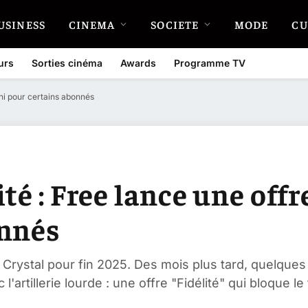
USINESS
CINEMA
SOCIETE
MODE
CU
urs
Sorties cinéma
Awards
Programme TV
ini pour certains abonnés
té : Free lance une offr
onnés
 Crystal pour fin 2025. Des mois plus tard, quelques
'artillerie lourde : une offre "Fidélité" qui bloque le