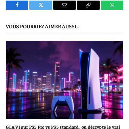
Facebook
Twitter
E-
Copier
WhatsA
mail
Le
VOUS POURRIEZ AIMER AUSSI...
Lien
GTA VI sur PS5 Pro vs PS5 standard : on décrypte le vrai