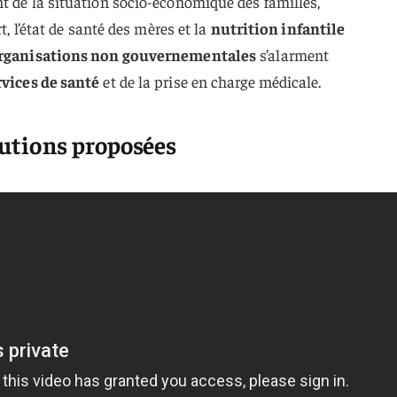
t de la situation socio-économique des familles,
t, l’état de santé des mères et la
nutrition infantile
rganisations non gouvernementales
s’alarment
rvices de santé
et de la prise en charge médicale.
olutions proposées