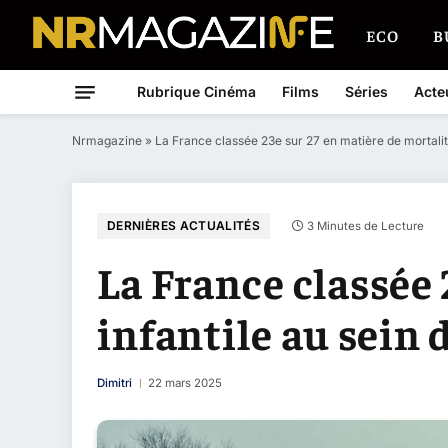
ECO
B
Rubrique Cinéma
Films
Séries
Acte
Nrmagazine
»
La France classée 23e sur 27 en matière de mortalité
DERNIÈRES ACTUALITÉS
3 Minutes de Lecture
La France classée 
infantile au sein 
Dimitri
22 mars 2025