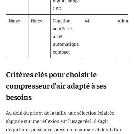
digital, lampe
LED
Naizy
Naizy
Fonction
44
Allume-
soufflette,
arrêt
automatique,
compact
Critères clés pour choisir le
compresseur d’air adapté à ses
besoins
Au-delà du prix et de la taille, une sélection éclairée
s’appuie sur une réflexion sur l’usage réel. Il s’agit
d’équilibrer puissance, pression maximale et débit d’air