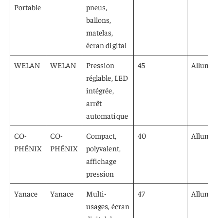
Portable
pneus,
ballons,
matelas,
écran digital
WELAN
WELAN
Pression
45
Allume-
réglable, LED
intégrée,
arrêt
automatique
CO-
CO-
Compact,
40
Allume-
PHÉNIX
PHÉNIX
polyvalent,
affichage
pression
Yanace
Yanace
Multi-
47
Allume-
usages, écran