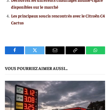
Découvrez les différents chauffages allume-cigare
disponibles sur le marché
Les principaux soucis rencontrés avec le Citroën C4
Cactus
Facebook
Twitter
E-
Copier
WhatsA
mail
Le
VOUS POURRIEZ AIMER AUSSI...
Lien