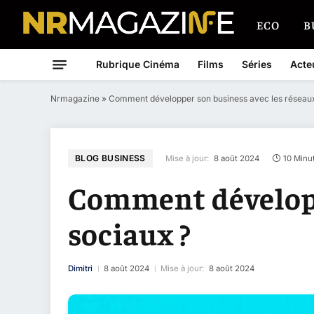
ECO
B
Rubrique Cinéma
Films
Séries
Acte
Nrmagazine
»
Comment développer son business avec les réseaux
BLOG BUSINESS
Mise à jour:
8 août 2024
10 Minu
Comment développ
sociaux ?
Dimitri
8 août 2024
Mise à jour:
8 août 2024