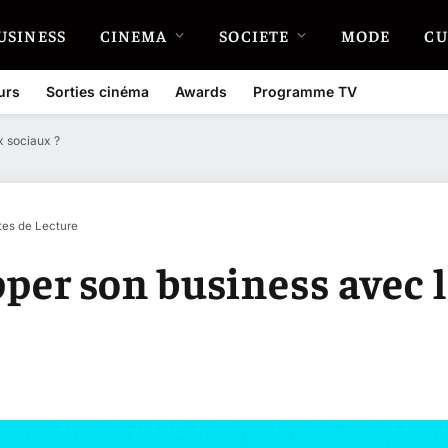
USINESS
CINEMA
SOCIETE
MODE
CU
urs
Sorties cinéma
Awards
Programme TV
 sociaux ?
tes de Lecture
er son business avec l